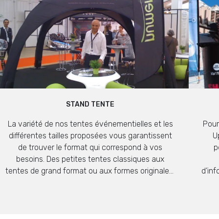
STAND TENTE
La variété de nos tentes événementielles et les
Pour
différentes tailles proposées vous garantissent
U
de trouver le format qui correspond à vos
p
besoins. Des petites tentes classiques aux
tentes de grand format ou aux formes originales,
d’inf
gonflables ou non, nous vous permettrons de
s’ada
contrôler votre image durant les événements
en q
auxquels vous participerez !
v