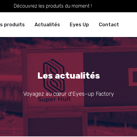
Découvrez les produits du moment !
s produits
Actualités
Eyes Up
Contact
ue
igne
Événements
PLV &
Enseignes &
Habillage point
Stands
Gamme bois &
Décoration
Mobilier
Evénement
Gonfla
Display
sportifs
Décoration
de vente
écoresponsable
entreprise &
institutionn
lieu
Les actualités
Voyagez au cœur d'Eyes-up Factory
ET
ORIFLAMMES
DIVE
ES