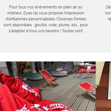
Pour tous vos événements en plein air ou
Dé
intérieur, Eyes Up vous propose l’impression
com
d’oriflammes personnalisées ! Diverses formes
r
sont disponibles : goutte, voile, plume, etc., pour
s’adapter à tous vos besoins ! Toutes sont
imprimées en quadrichromie haute définition,
vous garantissant une qualité exceptionnelle !
Ces oriflammes peuvent refléter les couleurs de
votre événement, […]