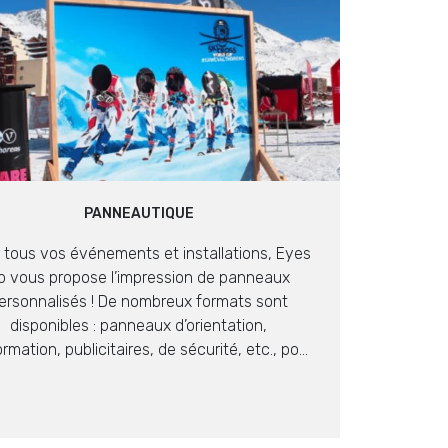
PANNEAUTIQUE
 tous vos événements et installations, Eyes
p vous propose l’impression de panneaux
ersonnalisés ! De nombreux formats sont
disponibles : panneaux d’orientation,
ormation, publicitaires, de sécurité, etc., pour
pter à tous vos besoins ! Tous sont imprimés
uadri haute définition par sublimation, ce qui
ous assure une qualité irréprochable ! Ces
panneaux peuvent […]