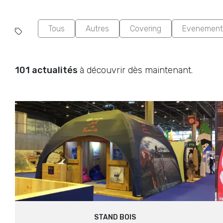
Explorez notre gamme dive
Tous
Autres
Covering
Evenement
haute qualité, d’enseigne
élégants. Nous prop
percutante. Nos enseignes
101 actualités
à découvrir dès maintenant.
STAND BOIS