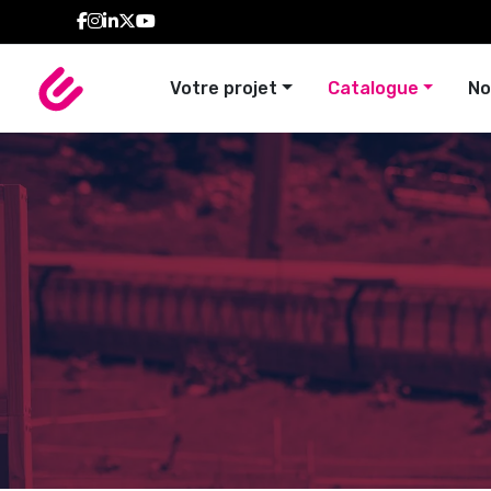
Votre projet
Catalogue
No
Signalétiq
Ense
TENTES
ARCHES 
PERSONNALISÉES
COLONN