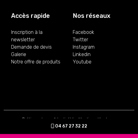
Accès rapide
Nos réseaux
Inscription à la
Facebook
newsletter
Twitter
Demande de devis
Instagram
Galerie
Linkedin
Notre offre de produits
Youtube
Politique de confidentialité
-
Mentions légales
-
Conditions Générales de Vente
04 67 27 32 22
Création par Vu du Web
© 2026