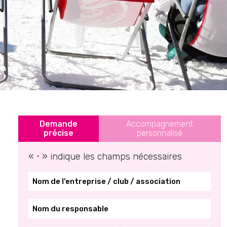
a résistants, de blocs LED
de séparateurs de terrasse
ntreprise de manière
forcer votre visibilité et
Demande
Accompagnement
précise
personnalisé
«
» indique les champs nécessaires
*
*
*