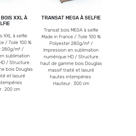
BOIS XXL À
TRANSAT MEGA À SELFIE
LFIE
Transat bois MEGA à selfie
s XXL à selfie
Made in France / Toile 100 %
e / Toile 100 %
Polyester 280g/m² /
r 280g/m² /
Impression en sublimation
en sublimation
numérique HD / Structure
D / Structure
haut de gamme bois Douglas
e bois Douglas
massif traité et lasuré
ité et lasuré
hautes intempéries
ntempéries
Hauteur : 300 cm
 : 200 cm