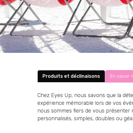
Explorez notre gamme dive
haute qualité, d’enseigne
élégants. Nous prop
percutante. Nos enseignes
Produits et déclinaisons
En savoir 
Chez Eyes Up, nous savons que la déten
expérience mémorable lors de vos évén
nous sommes fiers de vous présenter 
personnalisés, simples, doubles ou géa