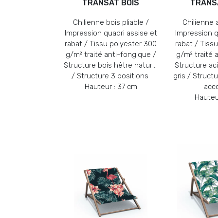
TRANSAT BOIS
TRANS
Chilienne bois pliable /
Chilienne a
Impression quadri assise et
Impression q
rabat / Tissu polyester 300
rabat / Tiss
g/m² traité anti-fongique /
g/m² traité 
Structure bois hêtre naturel
Structure ac
/ Structure 3 positions
gris / Struct
Hauteur : 37 cm
acc
Hauteu