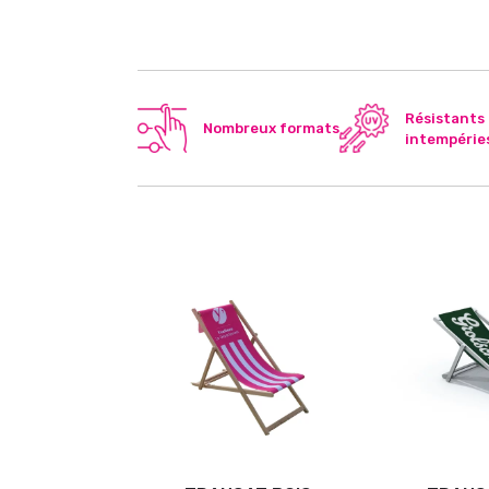
Résistants
Nombreux formats
intempérie