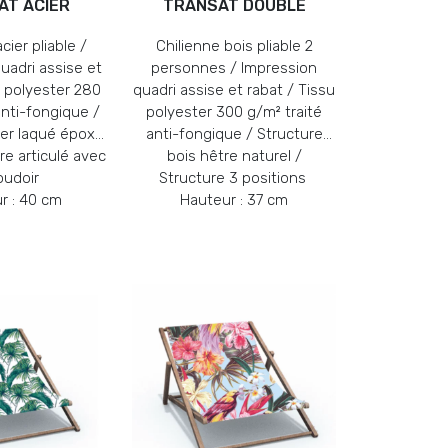
AT ACIER
TRANSAT DOUBLE
cier pliable /
Chilienne bois pliable 2
uadri assise et
personnes / Impression
u polyester 280
quadri assise et rabat / Tissu
anti-fongique /
polyester 300 g/m² traité
ier laqué époxy
anti-fongique / Structure
ure articulé avec
bois hêtre naturel /
oudoir
Structure 3 positions
r : 40 cm
Hauteur : 37 cm