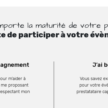
mporte la maturité de votre p
te de participer à votre évè
mpagnement
J’ai 
our m’aider à
Vous savez ex
 me proposant
pour votre év
 respectant mon
prestatataire ca