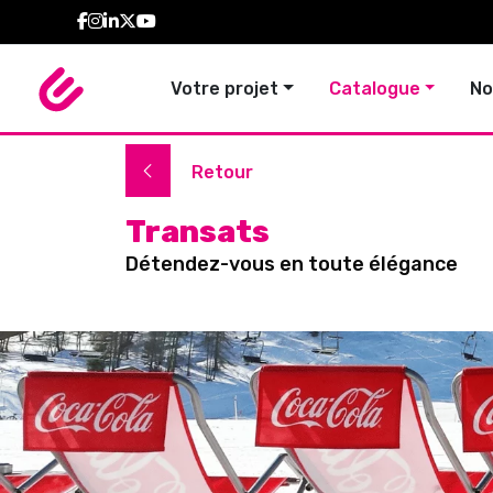
Votre projet
Catalogue
No
Signalétiq
Ense
Retour
Transats
Détendez-vous en toute élégance
TENTES
ARCHES 
PERSONNALISÉES
COLONN