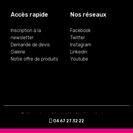
Accès rapide
Nos réseaux
Inscription à la
Facebook
newsletter
Twitter
Demande de devis
Instagram
Galerie
Linkedin
Notre offre de produits
Youtube
Politique de confidentialité
-
Mentions légales
-
Conditions Générales de Vente
04 67 27 32 22
Création par Vu du Web
© 2026