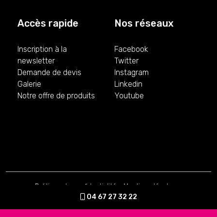
Accès rapide
Nos réseaux
Inscription à la
Facebook
newsletter
Twitter
Demande de devis
Instagram
Galerie
Linkedin
Notre offre de produits
Youtube
Politique de confidentialité
-
Mentions légales
-
Conditions Générales de Vente
04 67 27 32 22
Création par Vu du Web
© 2026