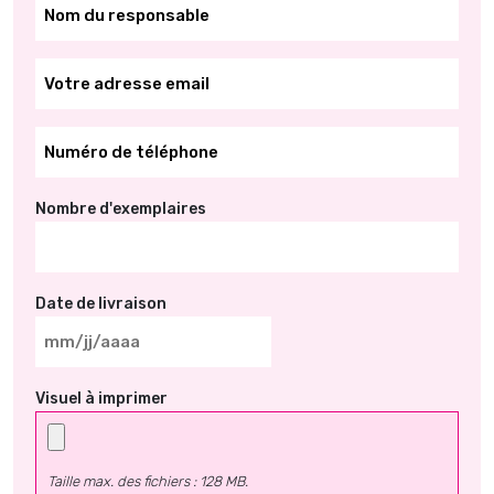
*
*
*
Nombre d'exemplaires
Date de livraison
MM
slash
Visuel à imprimer
JJ
slash
AAAA
Taille max. des fichiers : 128 MB.