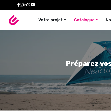
Votre projet
Catalogue
No
Signalétiq
Ense
Préparez vos 
TENTES
ARCHES 
PERSONNALISÉES
COLONN