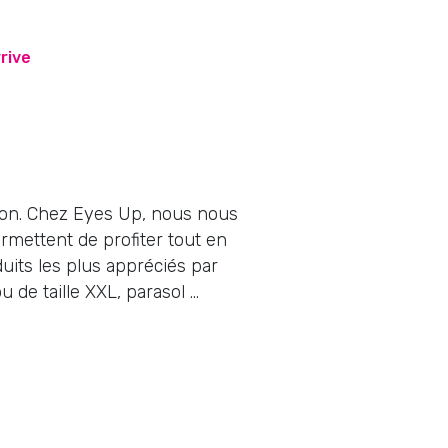
a résistants, de blocs LED
rive
de séparateurs de terrasse
ntreprise de manière
forcer votre visibilité et
aison. Chez Eyes Up, nous nous
rmettent de profiter tout en
its les plus appréciés par
 de taille XXL, parasol …