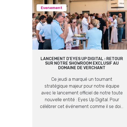
Evenement
LANCEMENT D’EYES UP DIGITAL : RETOUR
SUR NOTRE SHOWROOM EXCLUSIF AU
DOMAINE DE VERCHANT
Ce jeudi a marqué un tournant
stratégique majeur pour notre équipe
avec le lancement officiel de notre toute
nouvelle entité : Eyes Up Digital. Pour
célébrer cet événement comme il se doit,
nous avons réuni nos partenaires et
clients lors d’un showroom exclusif au
cadre prestigieux du Domaine de