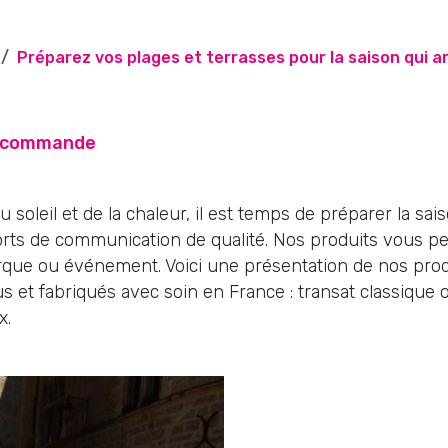
rsifiée d’enseignes de façade, de panneaux Dibond ultr
Préparez vos plages et terrasses pour la saison qui ar
s drapeau dynamiques, de stop-trottoirs attrayants et 
osons des solutions sur mesure pour promouvoir votre e
 sont conçues pour attirer l’attention de vos clients, ren
augmenter votre notoriété.
r commande
Voir la gamme Signalétique
Découvrir nos solutions pour les Enseigne
du soleil et de la chaleur, il est temps de préparer la s
rts de communication de qualité. Nos produits vous pe
ue ou événement. Voici une présentation de nos produ
s et fabriqués avec soin en France : transat classique ou
x.