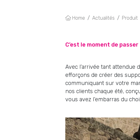
Explorez notre gamme dive
Home
Actualités
Produit
haute qualité, d’enseigne
élégants. Nous prop
percutante. Nos enseignes
C’est le moment de passe
Avec l’arrivée tant attendue 
efforçons de créer des suppo
communiquant sur votre marq
nos clients chaque été, conçu
vous avez l’embarras du choi