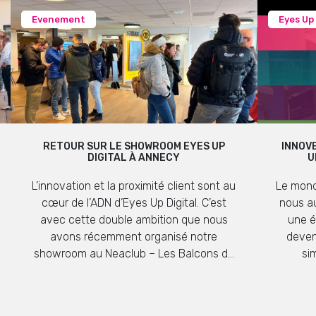
Evenement
Eyes Up
RETOUR SUR LE SHOWROOM EYES UP
INNOVE
DIGITAL À ANNECY
U
L’innovation et la proximité client sont au
Le mond
cœur de l’ADN d’Eyes Up Digital. C’est
nous au
avec cette double ambition que nous
une é
avons récemment organisé notre
deven
showroom au Neaclub – Les Balcons du
si
Lac d’Annecy. Dans ce cadre prestigieux
repositi
offrant une vue imprenable sur le lac et
pro
les massifs alpins, nos équipes ont pu
support