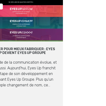
R POUR MIEUX FABRIQUER : EYES
P DEVIENT EYES UP GROUPE
e de la communication évolue, et
ssi. Aujourd’hui, Eyes Up franchit
tape de son développement en
ant Eyes Up Groupe. Plus qu’un
mple changement de nom, ce
onnement affirme notre identité de
ducteur et fabricant expert en
s de communication visuelle. Une