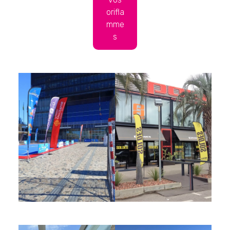
orifla
mme
s