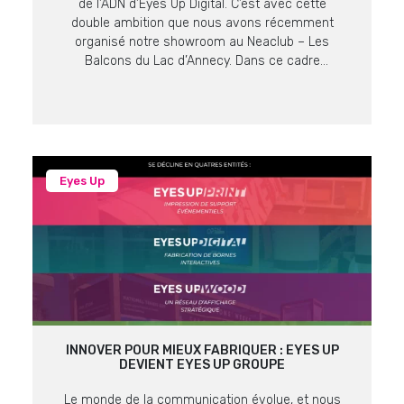
de l’ADN d’Eyes Up Digital. C’est avec cette
double ambition que nous avons récemment
organisé notre showroom au Neaclub – Les
Balcons du Lac d’Annecy. Dans ce cadre
prestigieux offrant une vue imprenable sur le lac
et les massifs alpins, nos équipes ont pu
présenter les dernières […]
Eyes Up
INNOVER POUR MIEUX FABRIQUER : EYES UP
DEVIENT EYES UP GROUPE
Le monde de la communication évolue, et nous