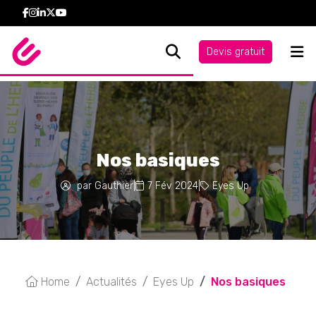
Devis gratuit
Nos basiques
par Gauthier
|
7 Fév 2024
|
Eyes Up
Home
Actualités
Eyes Up
Nos basiques