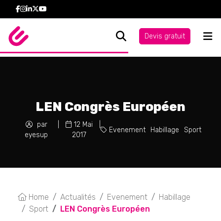
Devis gratuit
LEN Congrès Européen
par
|
12 Mai
|
Evenement
Habillage
Sport
eyesup
2017
Home
Actualités
Evenement
Habillage
Sport
LEN Congrès Européen