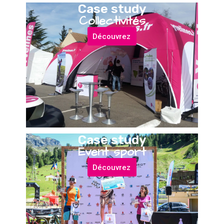
Case study
Collectivités
Découvrez
Case study
Event sport
Découvrez