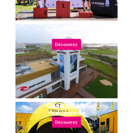
Case study
Plein air
Découvrez
Case study
Automobile
Découvrez