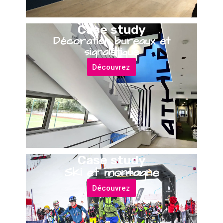
Case study
Décoration bureaux et
signalétique
Découvrez
Case study
Ski et montagne
Découvrez